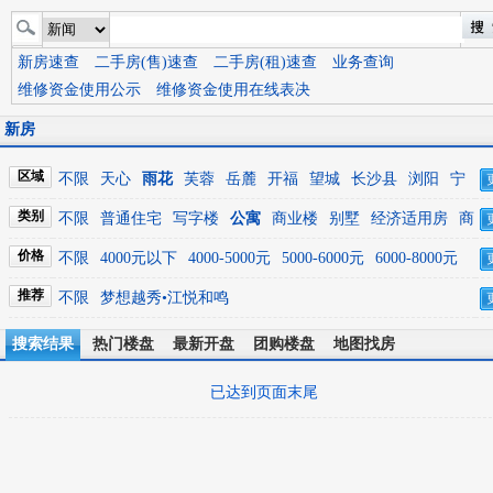
新房速查
二手房(售)速查
二手房(租)速查
业务查询
维修资金使用公示
维修资金使用在线表决
新房
区域
不限
天心
雨花
芙蓉
岳麓
开福
望城
长沙县
浏阳
宁
乡
类别
不限
普通住宅
写字楼
公寓
商业楼
别墅
经济适用房
商
住楼
商铺
价格
不限
4000元以下
4000-5000元
5000-6000元
6000-8000元
8000-10000元
10000元及以上
推荐
不限
梦想越秀•江悦和鸣
搜索结果
热门楼盘
最新开盘
团购楼盘
地图找房
已达到页面末尾