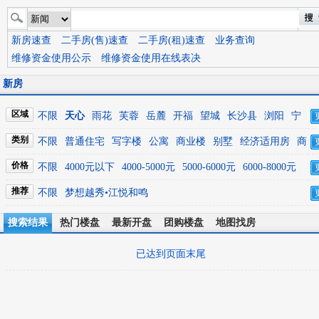
新房速查
二手房(售)速查
二手房(租)速查
业务查询
维修资金使用公示
维修资金使用在线表决
新房
区域
不限
天心
雨花
芙蓉
岳麓
开福
望城
长沙县
浏阳
宁
乡
类别
不限
普通住宅
写字楼
公寓
商业楼
别墅
经济适用房
商
住楼
商铺
价格
不限
4000元以下
4000-5000元
5000-6000元
6000-8000元
8000-10000元
10000元及以上
推荐
不限
梦想越秀•江悦和鸣
搜索结果
热门楼盘
最新开盘
团购楼盘
地图找房
已达到页面末尾